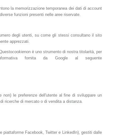
entono la memorizzazione temporanea dei dati di account
 diverse funzioni presenti nelle aree riservate.
umero degli utenti, su come gli stessi consultano il sito
mente apprezzati.
 Questo
cookie
non è uno strumento di nostra titolarità, per
'informativa fornita da Google al seguente
e non) le preferenze dell'utente al fine di sviluppare un
 di ricerche di mercato o di vendita a distanza.
 piattaforme Facebook, Twitter e LinkedIn), gestiti dalle