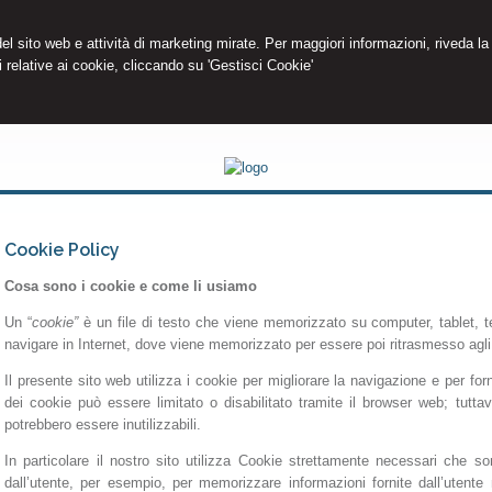
 del sito web e attività di marketing mirate. Per maggiori informazioni, riveda la
 relative ai cookie, cliccando su 'Gestisci Cookie'
Cookie Policy
Cosa sono i cookie e come li usiamo
Un “
cookie”
è un file di testo che viene memorizzato su computer, tablet, tel
navigare in Internet, dove viene memorizzato per essere poi ritrasmesso agli s
Il presente sito web utilizza i cookie per migliorare la navigazione e per forni
dei cookie può essere limitato o disabilitato tramite il browser web; tuttav
potrebbero essere inutilizzabili.
In particolare il nostro sito utilizza Cookie strettamente necessari che son
dall’utente, per esempio, per memorizzare informazioni fornite dall’utente 