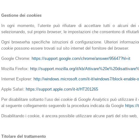
Gestione dei
cookies
In ogni momento, l’utente può rifiutare di accettare tutti o alcuni dei
selezionando, sul proprio
browser
, le impostazioni che consentono di rifiutarli
Ogni browserha specifiche istruzioni di configurazione. Ulteriori informazio
cookie
possono essere trovati sul sito internet del fornitore del
browser.
Google Chrome:
https://support.google.com/chrome/answer/95647?hl=it
Mozilla Firefox:
http://support.mozilla.org/it/kb/Attivare%20e%20disattivar
Internet Explorer:
http://windows.microsoft.com/it-it/windows7/block-enable-o
Apple Safari:
https://support.apple.com/it-it/HT201265
Per disabilitare soltanto l’uso dei
cookie
di
Google Analytics
può utilizzare 
al seguente collegamento seguendo la procedura
indicata da Google
https:/
Disabilitando i cookie, è ancora possibile utilizzare alcune parti del sito web,
Titolare del trattamento