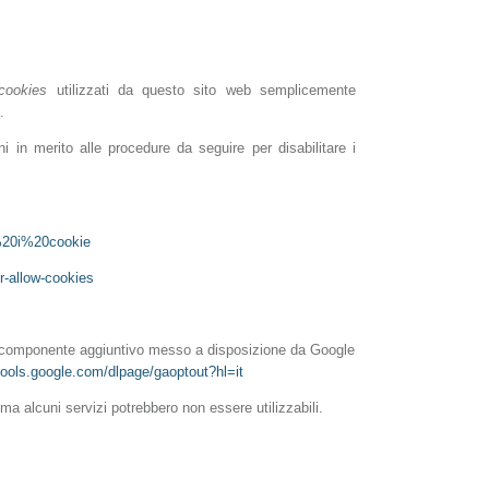
cookies
utilizzati da questo sito web semplicemente
.
ni in merito alle procedure da seguire per disabilitare i
e%20i%20cookie
r-allow-cookies
il componente aggiuntivo messo a disposizione da Google
/tools.google.com/dlpage/gaoptout?hl=it
 ma alcuni servizi potrebbero non essere utilizzabili.