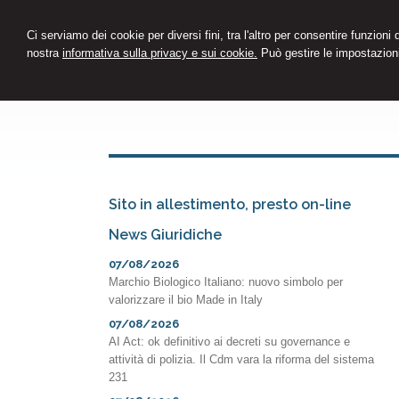
Ci serviamo dei cookie per diversi fini, tra l'altro per consentire funzioni
nostra
informativa sulla privacy e sui cookie.
Può gestire le impostazioni
Sito in allestimento, presto on-line
News Giuridiche
07/08/2026
Marchio Biologico Italiano: nuovo simbolo per
valorizzare il bio Made in Italy
07/08/2026
AI Act: ok definitivo ai decreti su governance e
attività di polizia. Il Cdm vara la riforma del sistema
231