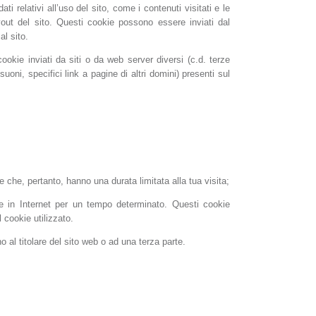
ti relativi all’uso del sito, come i contenuti visitati e le
layout del sito. Questi cookie possono essere inviati dal
al sito.
okie inviati da siti o da web server diversi (c.d. terze
uoni, specifici link a pagine di altri domini) presenti sul
e che, pertanto, hanno una durata limitata alla tua visita;
re in Internet per un tempo determinato. Questi cookie
 cookie utilizzato.
 al titolare del sito web o ad una terza parte.