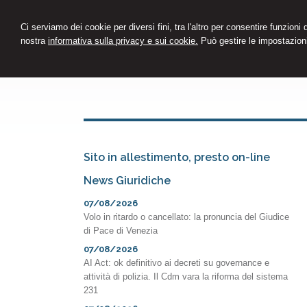
Ci serviamo dei cookie per diversi fini, tra l'altro per consentire funzioni
nostra
informativa sulla privacy e sui cookie.
Può gestire le impostazioni
Sito in allestimento, presto on-line
News Giuridiche
07/08/2026
Volo in ritardo o cancellato: la pronuncia del Giudice
di Pace di Venezia
07/08/2026
AI Act: ok definitivo ai decreti su governance e
attività di polizia. Il Cdm vara la riforma del sistema
231