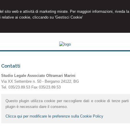
 del sito web e attività di marketing mirate. Per maggiori informazioni, riveda la
 relative ai cookie, cliccando su 'Gestisci Cookie'
Contatti
Studio Legale Associato Oltramari Marini
Via XX Settembre n. 50 - Bergamo 24122, BG
Tel. 035/23.89.53 Fax 035/23.89.53
Questo plugin utilizza cookie per raccogliere dati e cookie di terze parti 
plugin è necessario dare il consenso.
Clicca qui per modificare le preferenze sulla Cookie Policy